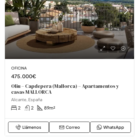
OFICINA
475.000€
Oliu – Capdepera (Mallorca) – Apartamentos y
casas MALLORCA
Alicante, España
2
2
89
m²
Llámenos
Correo
WhatsApp