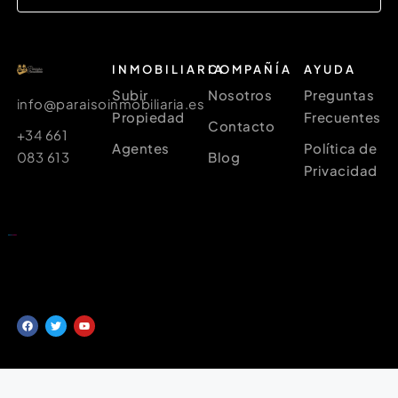
INMOBILIARIA
COMPAÑÍA
AYUDA
Subir
Nosotros
Preguntas
info@paraisoinmobiliaria.es
Propiedad
Frecuentes
Contacto
+34 661
Agentes
Política de
083 613
Blog
Privacidad
Diseño web profesional para inmobiliarias | INMOCRM
©
2025