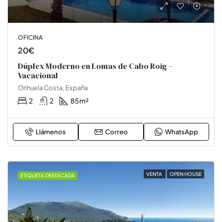
OFICINA
20€
Dúplex Moderno en Lomas de Cabo Roig –
Vacacional
Orihuela Costa, España
2
2
85
m²
Llámenos
Correo
WhatsApp
VENTA
OPEN HOUSE
ETIQUETA DESTACADA