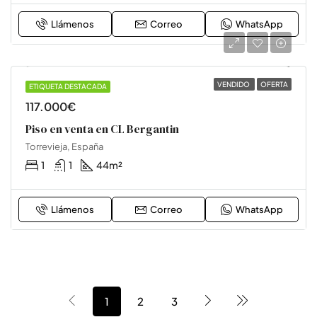
Llámenos
Correo
WhatsApp
VENDIDO
OFERTA
ETIQUETA DESTACADA
OFICINA
117.000€
Piso en venta en CL Bergantin
Torrevieja, España
1
1
44
m²
Llámenos
Correo
WhatsApp
1
2
3