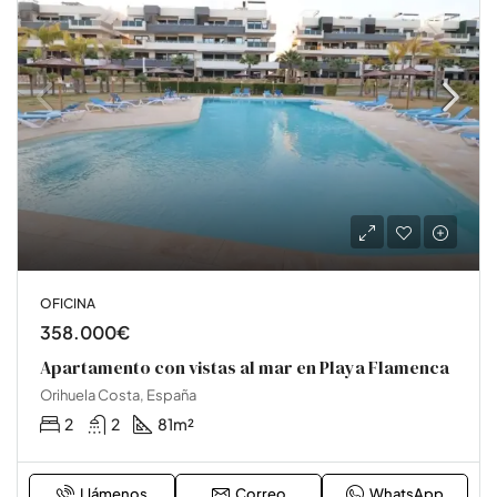
OFICINA
358.000€
Apartamento con vistas al mar en Playa Flamenca
Orihuela Costa, España
2
2
81
m²
Llámenos
Correo
WhatsApp