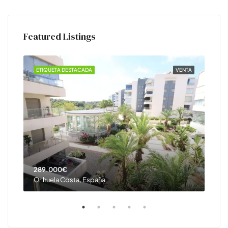
Featured Listings
ILER
ETIQUETA DESTACADA
VENTA
ETI
289.000€
385
Orihuela Costa, España
Orih