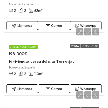
Alicante, España
2
2
62
m²
Llámenos
Correo
WhatsApp
VENTA
OPEN HOUSE
ETIQUETA DESTACADA
OFICINA
198.000€
16 viviendas cerca del mar Torrevja .
Torrevieja, España
2
2
110
m²
Llámenos
Correo
WhatsApp