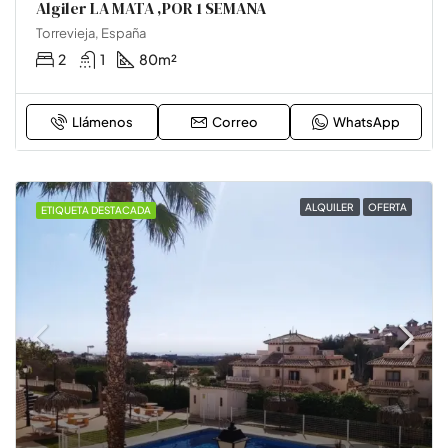
Algiler LA MATA ,POR 1 SEMANA
Torrevieja, España
2
1
80
m²
Llámenos
Correo
WhatsApp
ALQUILER
OFERTA
ETIQUETA DESTACADA