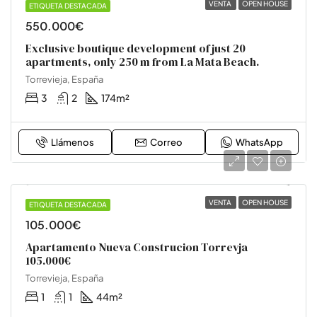
VENTA
OPEN HOUSE
ETIQUETA DESTACADA
OFICINA
550.000€
Exclusive boutique development of just 20
apartments, only 250 m from La Mata Beach.
Torrevieja, España
3
2
174
m²
Llámenos
Correo
WhatsApp
VENTA
OPEN HOUSE
ETIQUETA DESTACADA
OFICINA
105.000€
Apartamento Nueva Construcion Torrevja
105.000€
Torrevieja, España
1
1
44
m²