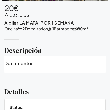
20€
C.Cupido
Algiler LA MATA ,POR 1 SEMANA
Oficina
2
Dormitorios
1
Bathroom
80
m²
Descripción
Documentos
Detalles
Status: