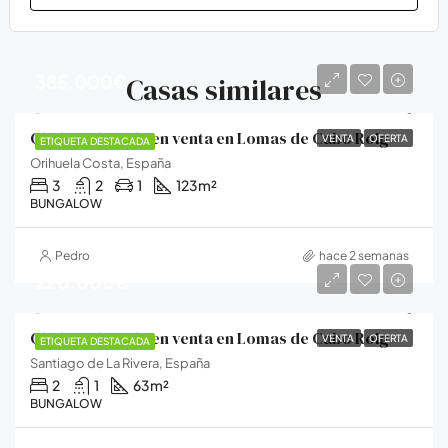
385.000€
Casas similares
Chalet adosado en venta en Lomas de Cabo Roig
VENTA
OFERTA
ETIQUETA DESTACADA
Orihuela Costa, España
3
2
1
123
m²
BUNGALOW
Pedro
hace 2 semanas
220.000€
Chalet adosado en venta en Lomas de Cabo Roig
VENTA
OFERTA
ETIQUETA DESTACADA
Santiago de La Rivera, España
2
1
63
m²
BUNGALOW