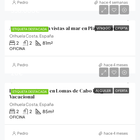
Pedro
hace 4 semanas
358.000€
Apartamento con vistas al mar en Playa Flamenca
VENDIDO
OFERTA
ETIQUETA DESTACADA
Orihuela Costa, España
2
2
81
m²
OFICINA
Pedro
hace 4 meses
20€
Dúplex Moderno en Lomas de Cabo Roig –
ALQUILER
OFERTA
ETIQUETA DESTACADA
Vacacional
Orihuela Costa, España
2
2
85
m²
OFICINA
Pedro
hace 4 meses