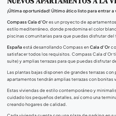
NUEVOS APARTAMENTOS A LA VE
¡Última oportunidad! Último ático listo para entrar a v
Compass
Cala d’Or
es un proyecto de apartamentos 
estilo mediterráneo, donde predomina el color blanc
piscinas comunitarias para que puedas disfrutar del f
España
está desarrollando Compass en
Cala d’Or
co
satisfacer todos los requisitos. Compass Cala d’Or t
suite) y amplias terrazas para que puedas disfrutar 
Las plantas bajas disponen de grandes terrazas con 
apartamentos tendrán amplias terrazas con bonitas vi
Estas viviendas de estilo contemporáneo y minimali
cuidado los pequeños detalles, así como una termin
creando hogares de calidad.
Cada vivienda cuenta con una plaza de parking en su