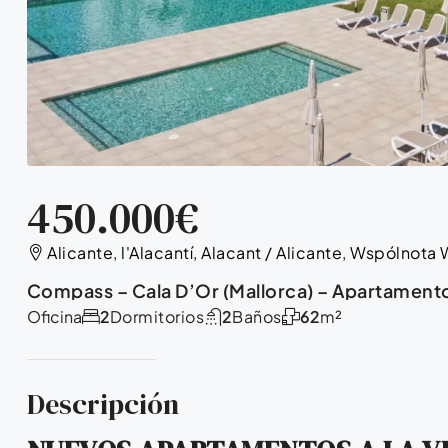
450.000€
Alicante, l'Alacantí, Alacant / Alicante, Wspólnota
Compass – Cala D’Or (Mallorca) – Apartamen
Oficina
2
Dormitorios
2
Baños
62
m²
Descripción