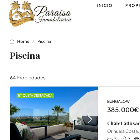
INICIO
PROP
Home
Piscina
Piscina
64 Propiedades
ETIQUETA DESTACADA
BUNGALOW
385.000€
Chalet adosad
Orihuela Costa,
3
2