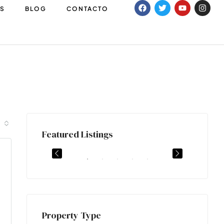
S
BLOG
CONTACTO
385.000€
Featured Listings
Orihuela Costa, España
ALQUILER
ETIQUETA DESTACADA
VENTA
ETIQUE
Property Type