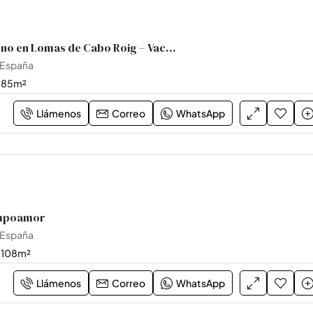
Dúplex Moderno en Lomas de Cabo Roig – Vacacional
 España
85
m²
Llámenos
Correo
WhatsApp
mpoamor
 España
108
m²
Llámenos
Correo
WhatsApp