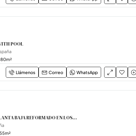
WITH POOL
España
80
m²
Llámenos
Correo
WhatsApp
BUNGALOW PLANTA BAJA REFORMADO EN LOS ALTOS
aña
55
m²