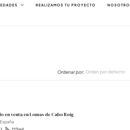
IEDADES
REALIZAMOS TU PROYECTO
NOSOTRO
Orden por defecto
Ordenar por:
20€
Orihuela Costa, España
ETIQUETA DESTACADA
o en venta en Lomas de Cabo Roig
 España
1
123
m²