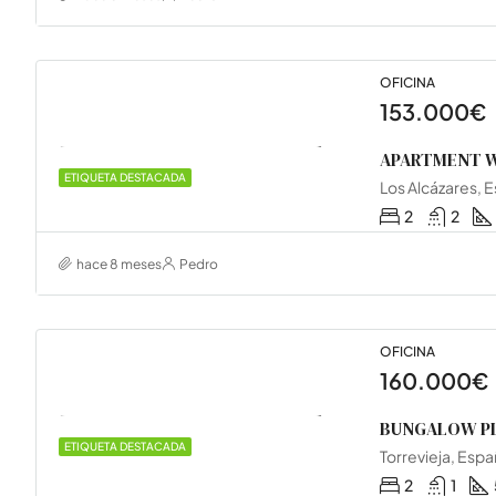
OFICINA
153.000€
APARTMENT 
ETIQUETA DESTACADA
Los Alcázares, 
2
2
hace 8 meses
Pedro
OFICINA
160.000€
ETIQUETA DESTACADA
Torrevieja, Esp
2
1