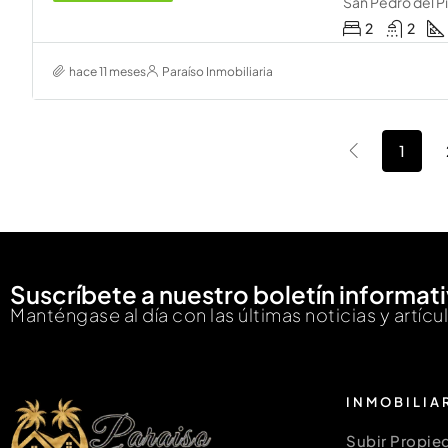
San Pedro del P
2
2
hace 11 meses
Paraíso Inmobiliaria
1
Suscríbete a nuestro boletín informat
Manténgase al día con las últimas noticias y artícu
INMOBILIA
Subir Propie