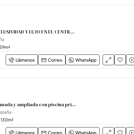
EDIFICIO , EXCLUSIVIDAD Y LUJO EN EL CENTRO DE TORREVIEJA ALICANTE
aña
59
m²
Llámenos
Correo
WhatsApp
Vivienda reformada y ampliada con piscina privada en Señorío de Roda.
España
130
m²
Llámenos
Correo
WhatsApp