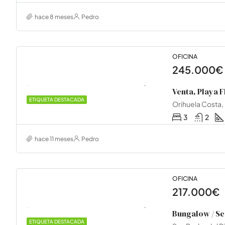
hace 8 meses
Pedro
OFICINA
245.000€
Venta, Playa 
ETIQUETA DESTACADA
Orihuela Costa,
3
2
hace 11 meses
Pedro
OFICINA
217.000€
Bungalow / S
ETIQUETA DESTACADA