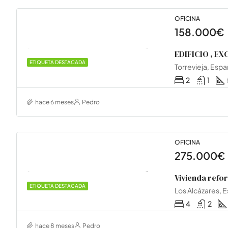
OFICINA
158.000€
ETIQUETA DESTACADA
Torrevieja, Esp
2
1
hace 6 meses
Pedro
OFICINA
275.000€
ETIQUETA DESTACADA
Los Alcázares, 
4
2
hace 8 meses
Pedro