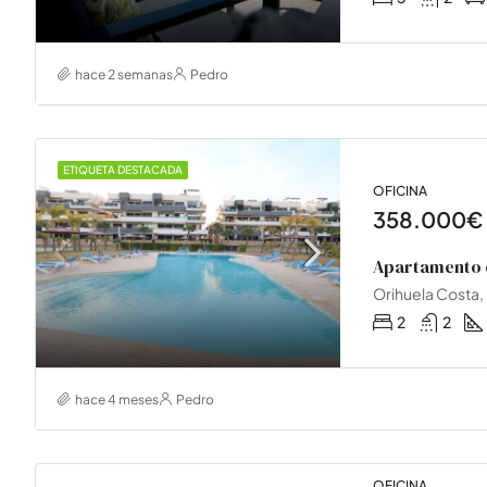
hace 2 semanas
Pedro
ETIQUETA DESTACADA
OFICINA
358.000€
Orihuela Costa,
2
2
hace 4 meses
Pedro
OFICINA