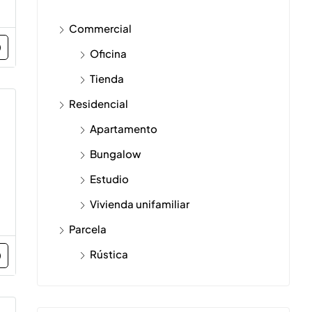
Commercial
220.0
Santia
Oficina
Tienda
Residencial
Apartamento
Bungalow
Estudio
Vivienda unifamiliar
Parcela
Rústica