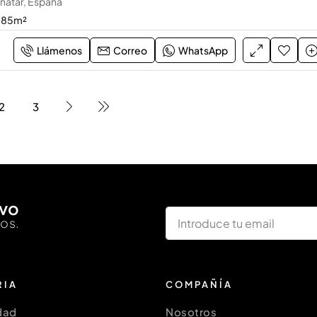
inatar, España
85
m²
Llámenos
Correo
WhatsApp
2
3
ivo
los.
RIA
COMPAÑÍA
dad
Nosotros